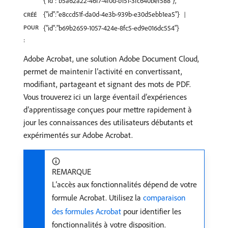
{"id":"b5a62a22-46f7-4f0d-b151-3fc640bef588"},
{"id":"e8ccd51f-da0d-4e3b-939b-e30d5ebb1ea5"}
CRÉÉ
POUR
{"id":"b69b2659-1057-424e-8fc5-ed9e016dc554"}
:
Adobe Acrobat, une solution Adobe Document Cloud,
permet de maintenir l’activité en convertissant,
modifiant, partageant et signant des mots de PDF.
Vous trouverez ici un large éventail d’expériences
d’apprentissage conçues pour mettre rapidement à
jour les connaissances des utilisateurs débutants et
expérimentés sur Adobe Acrobat.
REMARQUE
L’accès aux fonctionnalités dépend de votre
formule Acrobat. Utilisez la
comparaison
des formules Acrobat
pour identifier les
fonctionnalités à votre disposition.