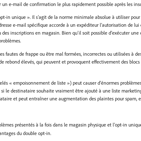
 un e-mail de confirmation le plus rapidement possible après les ins
opt-in unique ». Il s’agit de la norme minimale absolue à utiliser pour
resse e-mail spécifique accorde à un expéditeur l’autorisation de lu
des inscriptions en magasin. Bien qu’il soit possible d’exécuter une
 problèmes.
fautes de frappe ou être mal formées, incorrectes ou utilisées à des 
 de rebond élevés, qui peuvent et provoquent effectivement des blocs
elés « empoisonnement de liste ») peut causer d’énormes problèmes d
ir si le destinataire souhaite vraiment être ajouté à une liste marketi
ataire et peut entraîner une augmentation des plaintes pour spam, et
blèmes présentés à la fois dans le magasin physique et l’opt-in uniqu
vantages du double opt-in.