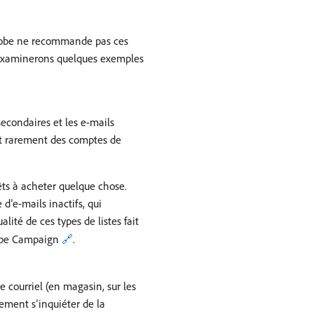
 Adobe ne recommande pas ces
us examinerons quelques exemples
 secondaires et les e-mails
ont rarement des comptes de
rêts à acheter quelque chose.
d’e-mails inactifs, qui
ité de ces types de listes fait
Adobe Campaign
🔗
.
e courriel (en magasin, sur les
lement s’inquiéter de la