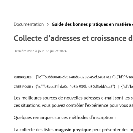
Documentation
Guide des bonnes pratiques en matière d
Collecte d’adresses et croissance de
Dernière mise à jour : 16 juillet 2024
{"id":"b0bb9048-d951-48d8-8232-45cf248a7e27"},{"id":"f71
RUBRIQUES :
{"id":"e8ccd51f-da0d-4e3b-939b-e30d5ebb1ea5"}
{"id":
CRÉÉ POUR :
Les meilleures sources de nouvelles adresses e-mail sont les s
ces situations, vous pouvez contrôler l’expérience pour vous as
Quelques remarques sur ces méthodes d’inscription :
La collecte des listes
magasin physique
peut présenter des pr