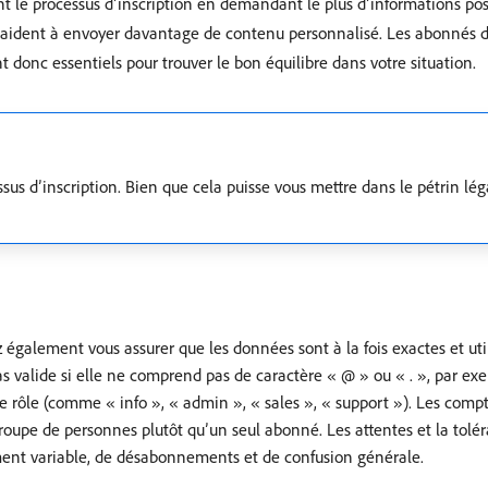
ant le processus d’inscription en demandant le plus d’informations po
vous aident à envoyer davantage de contenu personnalisé. Les abonné
ont donc essentiels pour trouver le bon équilibre dans votre situation.
sus d’inscription. Bien que cela puisse vous mettre dans le pétrin l
 également vous assurer que les données sont à la fois exactes et uti
as valide si elle ne comprend pas de caractère « @ » ou « . », par exe
e rôle (comme « info », « admin », « sales », « support »). Les comp
 groupe de personnes plutôt qu’un seul abonné. Les attentes et la tolé
ement variable, de désabonnements et de confusion générale.