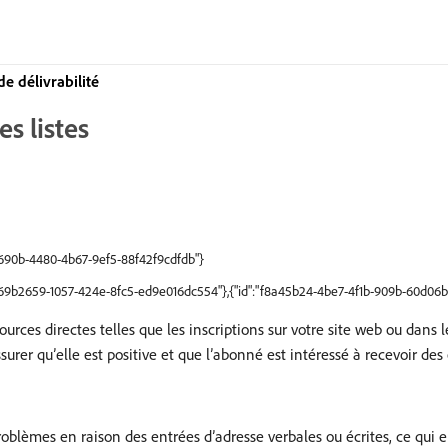
e délivrabilité
s listes
e690b-4480-4b67-9ef5-88f42f9cdfdb"}
"b69b2659-1057-424e-8fc5-ed9e016dc554"},{"id":"f8a45b24-4be7-4f1b-909b-60d06
ources directes telles que les inscriptions sur votre site web ou dans
surer qu’elle est positive et que l’abonné est intéressé à recevoir de
oblèmes en raison des entrées d’adresse verbales ou écrites, ce qui e