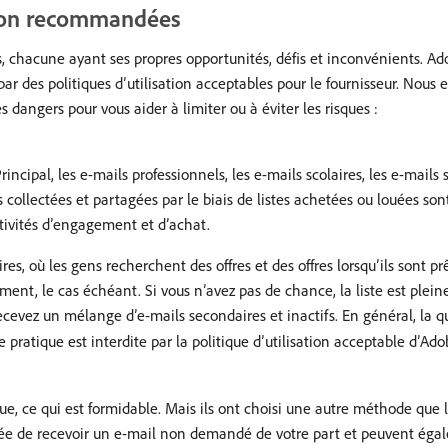
 non recommandées
ses, chacune ayant ses propres opportunités, défis et inconvénients.
e par des politiques d’utilisation acceptables pour le fournisseur. No
 dangers pour vous aider à limiter ou à éviter les risques :
incipal, les e-mails professionnels, les e-mails scolaires, les e-mails
es collectées et partagées par le biais de listes achetées ou louées s
tivités d’engagement et d’achat.
s, où les gens recherchent des offres et des offres lorsqu’ils sont p
nt, le cas échéant. Si vous n’avez pas de chance, la liste est pleine 
evez un mélange d’e-mails secondaires et inactifs. En général, la qual
pratique est interdite par la politique d’utilisation acceptable d’
que, ce qui est formidable. Mais ils ont choisi une autre méthode que l
l’idée de recevoir un e-mail non demandé de votre part et peuvent éga