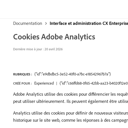
Documentation
Interface et administration CX Enterpris
Cookies Adobe Analytics
Dernière mise à jour : 20 avril 2026
{"id":"e9dbdbc5-3e52-40f0-a7bc-e18542967b7a"}
RUBRIQUES :
Experienced
{"id":"c66ffd68-0f65-42bb-aa23-b4020f12e0
CRÉÉ POUR :
Adobe Analytics utilise des cookies pour différencier les requ
peut utiliser ultérieurement. Ils peuvent également être utili
Analytics utilise des cookies pour définir de nouveaux visiteu
historique sur le site web, comme les réponses à des campagn