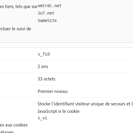
s tiers, tels que sur
omtrdc.net
2o7.net
SameSite
ctuer le suivi de
s_fid
2 ans
33 octets
Premier niveau
Stocke l’identifiant visiteur unique de secours et 
JavaScript si le cookie
s_vi
ées aux cookies
étaires.