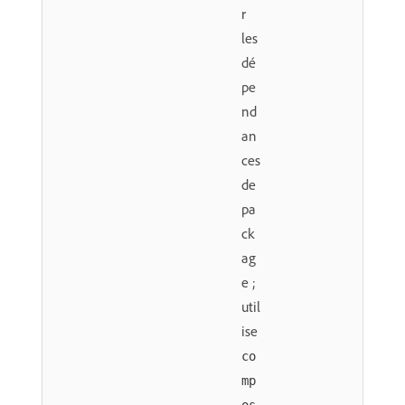
r
les
dé
pe
nd
an
ces
de
pa
ck
ag
e ;
util
ise
co
mp