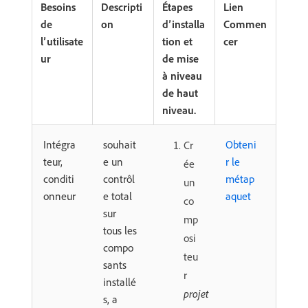
Besoins
Descripti
Étapes
Lien
de
on
d’installa
Commen
l’utilisate
tion et
cer
ur
de mise
à niveau
de haut
niveau.
Intégra
souhait
Obteni
Cr
teur,
e un
r le
ée
conditi
contrôl
métap
un
onneur
e total
aquet
co
sur
mp
tous les
osi
compo
teu
sants
r
installé
projet
s, a