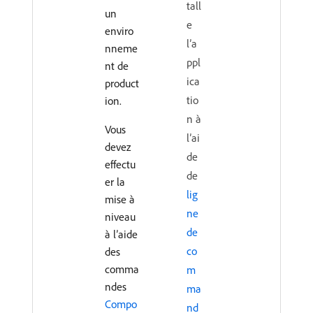
tall
un
e
enviro
l’a
nneme
ppl
nt de
ica
product
tio
ion.
n à
Vous
l’ai
devez
de
effectu
de
er la
lig
mise à
ne
niveau
de
à l’aide
co
des
comma
m
ndes
ma
Compo
nd