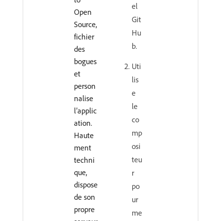
el
Open
Git
Source,
Hu
fichier
b.
des
bogues
Uti
et
lis
person
e
nalise
le
l’applic
co
ation.
mp
Haute
osi
ment
teu
techni
que,
r
dispose
po
de son
ur
propre
me