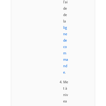
l’ai
de
de
la
lig
ne
de
co
m
ma
nd
e
.
Me
t à
niv
ea