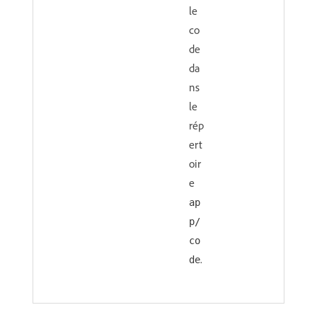
le
co
de
da
ns
le
rép
ert
oir
e
ap
p/
co
.
de