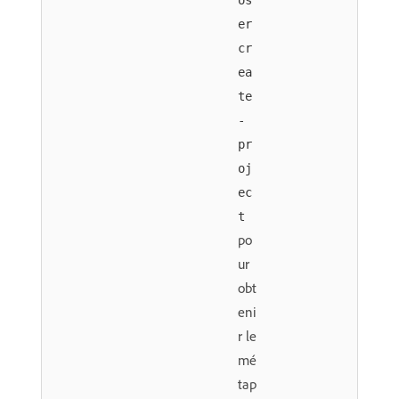
os
er
cr
ea
te
-
pr
oj
ec
t
po
ur
obt
eni
r le
mé
tap