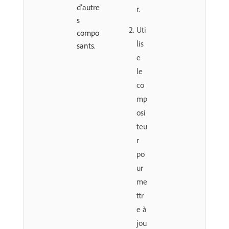
d’autre
r.
s
Uti
compo
lis
sants.
e
le
co
mp
osi
teu
r
po
ur
me
ttr
e à
jou