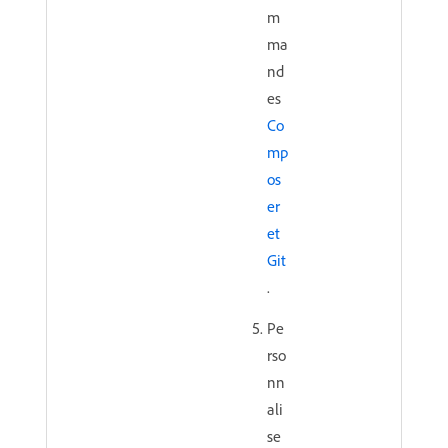
m
ma
nd
es
Co
mp
os
er
et
Git
.
Pe
rso
nn
ali
se