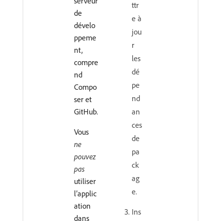
serveur
ttr
de
e à
dévelo
jou
ppeme
r
nt,
les
compre
dé
nd
pe
Compo
nd
ser et
GitHub.
an
ces
Vous
de
ne
pa
pouvez
ck
pas
ag
utiliser
e.
l’applic
ation
Ins
dans