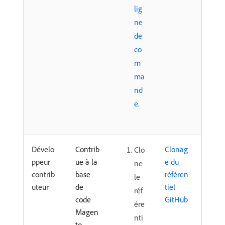
lig
ne
de
co
m
ma
nd
e
.
Dévelo
Contrib
Clonag
Clo
ppeur
ue à la
e du
ne
contrib
base
référen
le
uteur
de
tiel
réf
code
GitHub
ére
Magen
nti
to