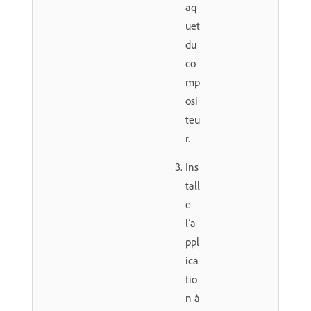
aq
uet
du
co
mp
osi
teu
r.
Ins
tall
e
l’a
ppl
ica
tio
n à