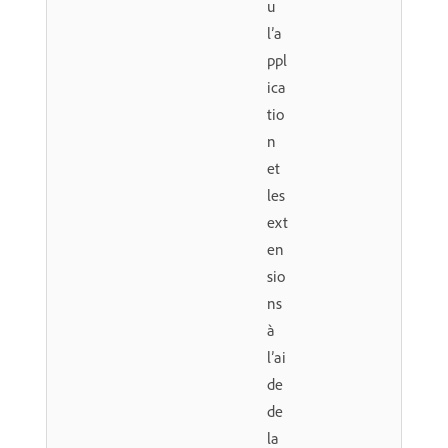
u
l’a
ppl
ica
tio
n
et
les
ext
en
sio
ns
à
l’ai
de
de
la