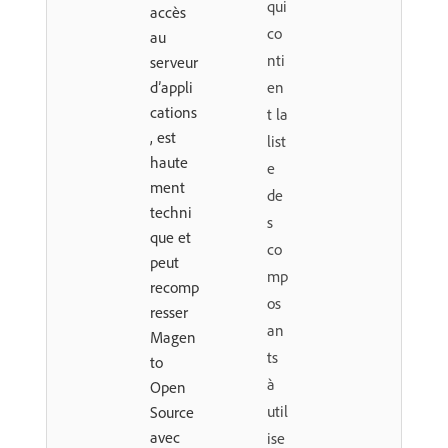
qui
accès
co
au
nti
serveur
d’appli
en
cations
t la
, est
list
haute
e
ment
de
techni
s
que et
co
peut
mp
recomp
os
resser
an
Magen
ts
to
à
Open
util
Source
avec
ise