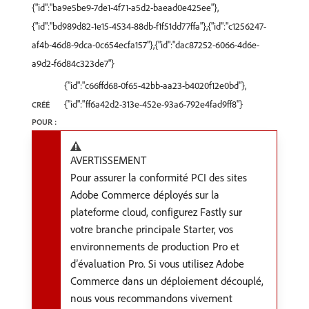
{"id":"ba9e5be9-7de1-4f71-a5d2-baead0e425ee"},
{"id":"bd989d82-1e15-4534-88db-f1f51dd77ffa"},{"id":"c1256247-
af4b-46d8-9dca-0c654ecfa157"},{"id":"dac87252-6066-4d6e-
a9d2-f6d84c323de7"}
{"id":"c66ffd68-0f65-42bb-aa23-b4020f12e0bd"},
{"id":"ff6a42d2-313e-452e-93a6-792e4fad9ff8"}
CRÉÉ
POUR :
AVERTISSEMENT
Pour assurer la conformité PCI des sites
Adobe Commerce déployés sur la
plateforme cloud, configurez Fastly sur
votre branche principale Starter, vos
environnements de production Pro et
d’évaluation Pro. Si vous utilisez Adobe
Commerce dans un déploiement découplé,
nous vous recommandons vivement