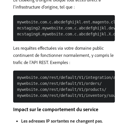
l’infrastructure d’origine, tel que :
mywebsite.com.c.abcdefghijkl.ent.magento.cloud

mcstaging2.mywebsite.com.c.abcdefghijkl.dev.ent.m
Les requêtes effectuées via votre domaine public
continuent de fonctionner normalement, y compris le
trafic de l’API REST. Exemples :
mywebsite.com/rest/default/V1/integration/admin/t
mywebsite.com/rest/default/V1/orders/

mywebsite.com/rest/default/V1/products/

Impact sur le comportement du service
Les adresses IP sortantes ne changent pas.