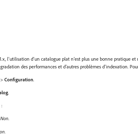
 l’utilisation d’un catalogue plat n’est plus une bonne pratique e
égradation des performances et d’autres problèmes d’indexation. Pour 
>
Configuration
.
alog
.
 :
r
Non
.
on
.