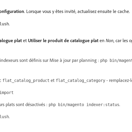
configuration
. Lorsque vous y êtes invité, actualisez ensuite le cache.
.
lush
talogue plat
et
Utiliser le produit de catalogue plat
en
Non
, car les 
ndexeurs sont définis sur Mise à jour par planning :
php bin/magen
ec
et
- remplacez-le
flat_catalog_product
flat_catalog_category
import
s plats sont désactivés :
.
php bin/magento indexer:status
.
lush