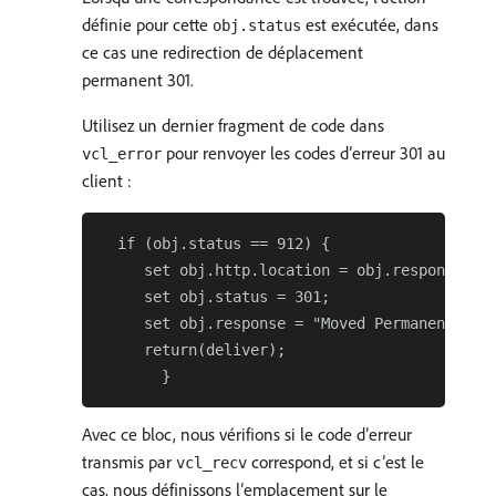
définie pour cette
est exécutée, dans
obj.status
ce cas une redirection de déplacement
permanent 301.
Utilisez un dernier fragment de code dans
pour renvoyer les codes d’erreur 301 au
vcl_error
client :
  if (obj.status == 912) {

     set obj.http.location = obj.response;

     set obj.status = 301;

     set obj.response = "Moved Permanently";

     return(deliver);

Avec ce bloc, nous vérifions si le code d’erreur
transmis par
correspond, et si c’est le
vcl_recv
cas, nous définissons l’emplacement sur le