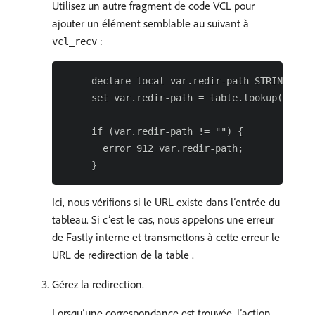
Utilisez un autre fragment de code VCL pour
ajouter un élément semblable au suivant à
:
vcl_recv
     declare local var.redir-path STRING;

     set var.redir-path = table.lookup(redire
     if (var.redir-path != "") {

       error 912 var.redir-path;

Ici, nous vérifions si le URL existe dans l’entrée du
tableau. Si c’est le cas, nous appelons une erreur
de Fastly interne et transmettons à cette erreur le
URL de redirection de la table .
Gérez la redirection.
Lorsqu’une correspondance est trouvée, l’action