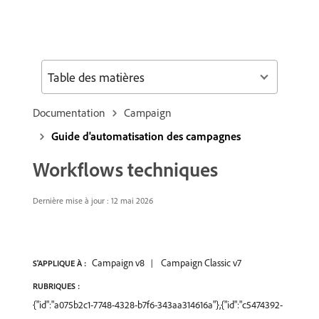
Table des matières
Documentation
Campaign
Guide d'automatisation des campagnes
Workflows techniques
Dernière mise à jour : 12 mai 2026
Campaign v8
Campaign Classic v7
S'APPLIQUE À :
RUBRIQUES :
{"id":"a075b2c1-7748-4328-b7f6-343aa314616a"},{"id":"c5474392-