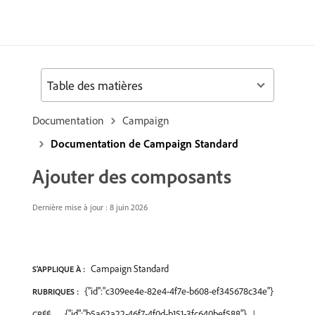
Table des matières
Documentation
Campaign
Documentation de Campaign Standard
Ajouter des composants
Dernière mise à jour : 8 juin 2026
Campaign Standard
S'APPLIQUE À :
{"id":"c309ee4e-82e4-4f7e-b608-ef345678c34e"}
RUBRIQUES :
{"id":"b5a62a22-46f7-4f0d-b151-3fc640bef588"}
CRÉÉ