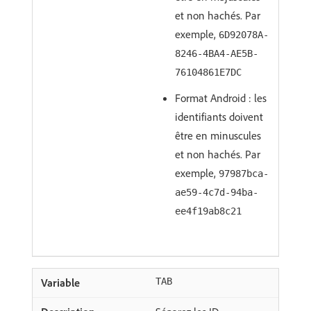
et non hachés. Par
exemple,
6D92078A-
8246-4BA4-AE5B-
76104861E7DC
Format Android : les
identifiants doivent
être en minuscules
et non hachés. Par
exemple,
97987bca-
ae59-4c7d-94ba-
ee4f19ab8c21
TAB