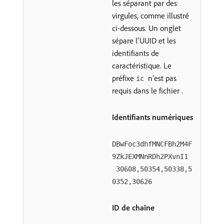
les séparant par des
virgules, comme illustré
ci-dessous. Un onglet
sépare l’UUID et les
identifiants de
caractéristique. Le
préfixe
n’est pas
ic
requis dans le fichier .
Identifiants numériques
DBwFoc3dhfMNCFBh2M4F
9ZkJEXMNnRDh2PXvnI1
30608,50354,50338,5
0352,30626
ID de chaîne