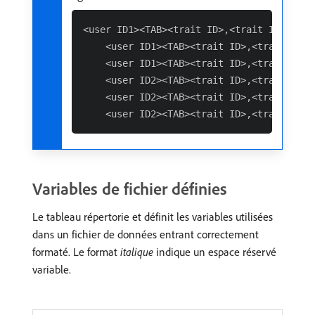
<user ID1><TAB><trait ID>,<trait ID>,<trai
    <user ID1><TAB><trait ID>,<trait ID>,<
    <user ID1><TAB><trait ID>,<trait ID>,<
    <user ID2><TAB><trait ID>,<trait ID>,<
    <user ID2><TAB><trait ID>,<trait ID>,<
Variables de fichier définies
Le tableau répertorie et définit les variables utilisées
dans un fichier de données entrant correctement
formaté. Le format
italique
indique un espace réservé
variable.