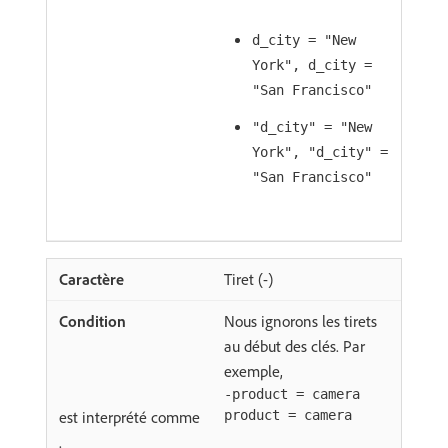
d_city = "New
York", d_city =
"San Francisco"
"d_city" = "New
York", "d_city" =
"San Francisco"
Tiret (-)
Nous ignorons les tirets
au début des clés. Par
exemple,
-product = camera
est interprété comme
product = camera
.