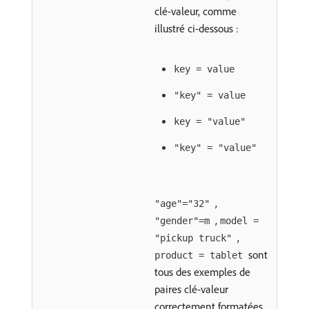
clé-valeur, comme
illustré ci-dessous :
key = value
"key" = value
key = "value"
"key" = "value"
,
"age"="32"
,
"gender"=m
model =
,
"pickup truck"
sont
product = tablet
tous des exemples de
paires clé-valeur
correctement formatées.