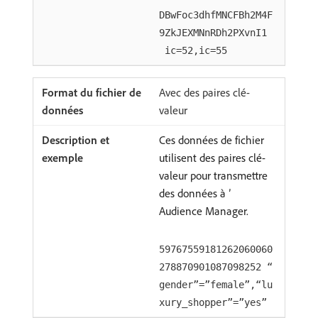
DBwFoc3dhfMNCFBh2M4F
9ZkJEXMNnRDh2PXvnI1
ic=52,ic=55
Avec des paires clé-
valeur
Ces données de fichier
utilisent des paires clé-
valeur pour transmettre
des données à ’
Audience Manager.
59767559181262060060
278870901087098252 “
gender”=”female”,“lu
xury_shopper”=”yes”