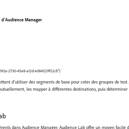
on d’Audience Manager
14092e-2730-45e8-a12d-e084529f52cb"}
ttant d’utiliser des segments de base pour créer des groupes de test.
mutuellement, les mapper à différentes destinations, puis déterminer 
ab
ifférents dans Audience Manager. Audience Lab offre un moyen facile 