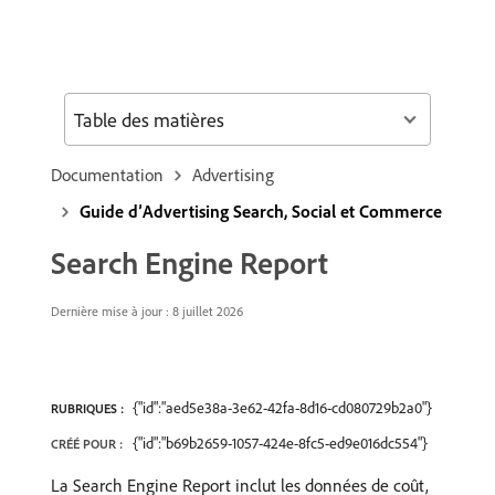
Table des matières
Documentation
Advertising
Guide d’Advertising Search, Social et Commerce
Search Engine Report
Dernière mise à jour : 8 juillet 2026
{"id":"aed5e38a-3e62-42fa-8d16-cd080729b2a0"}
RUBRIQUES :
{"id":"b69b2659-1057-424e-8fc5-ed9e016dc554"}
CRÉÉ POUR :
La Search Engine Report inclut les données de coût,