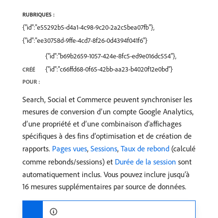
RUBRIQUES :
{"id":"e55292b5-d4a1-4c98-9c20-2a2c5bea07fb"},
{"id":"ee30758d-9ffe-4cd7-8f26-0d4394f041f6"}
{"id":"b69b2659-1057-424e-8fc5-ed9e016dc554"},
{"id":"c66ffd68-0f65-42bb-aa23-b4020f12e0bd"}
CRÉÉ
POUR :
Search, Social et Commerce peuvent synchroniser les
mesures de conversion d’un compte Google Analytics,
d’une propriété et d’une combinaison d’affichages
spécifiques à des fins d’optimisation et de création de
rapports.
Pages vues
,
Sessions
,
Taux de rebond
(calculé
comme rebonds/sessions) et
Durée de la session
sont
automatiquement inclus. Vous pouvez inclure jusqu’à
16 mesures supplémentaires par source de données.