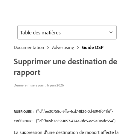
Table des matières
Documentation
Advertising
Guide DSP
Supprimer une destination de
rapport
Dernière mise à jour : 17 juin 2026
{"id":"ee30758d-9ffe-4cd7-8f26-0d4394f041f6"}
RUBRIQUES :
{"id":"b69b2659-1057-424e-8fc5-ed9e016dc554"}
CRÉÉ POUR :
La suppression d’une destination de rapport affecte la