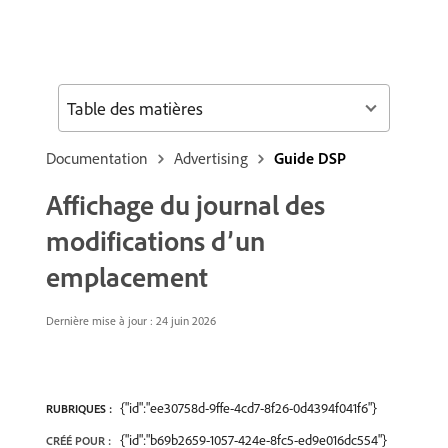
Table des matières
Documentation
Advertising
Guide DSP
Affichage du journal des
modifications d’un
emplacement
Dernière mise à jour : 24 juin 2026
{"id":"ee30758d-9ffe-4cd7-8f26-0d4394f041f6"}
RUBRIQUES :
{"id":"b69b2659-1057-424e-8fc5-ed9e016dc554"}
CRÉÉ POUR :