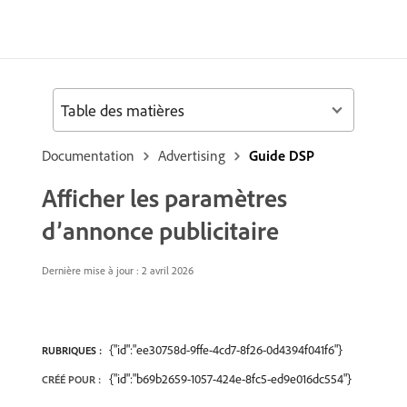
Table des matières
Documentation
Advertising
Guide DSP
Afficher les paramètres
d’annonce publicitaire
Dernière mise à jour : 2 avril 2026
{"id":"ee30758d-9ffe-4cd7-8f26-0d4394f041f6"}
RUBRIQUES :
{"id":"b69b2659-1057-424e-8fc5-ed9e016dc554"}
CRÉÉ POUR :