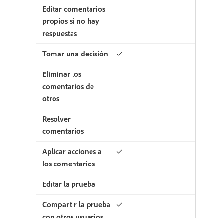
✓
✓
✓