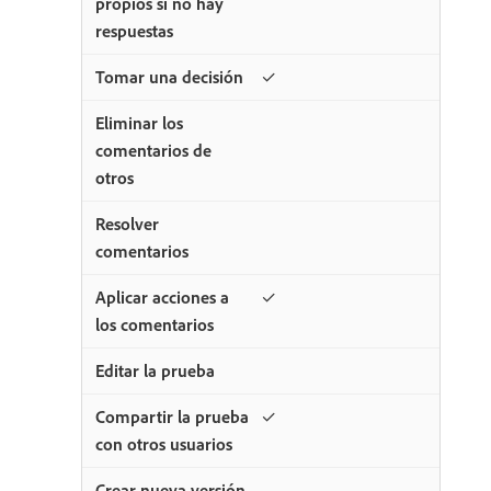
✓
✓
✓