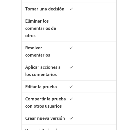
✓
✓
✓
✓
✓
✓