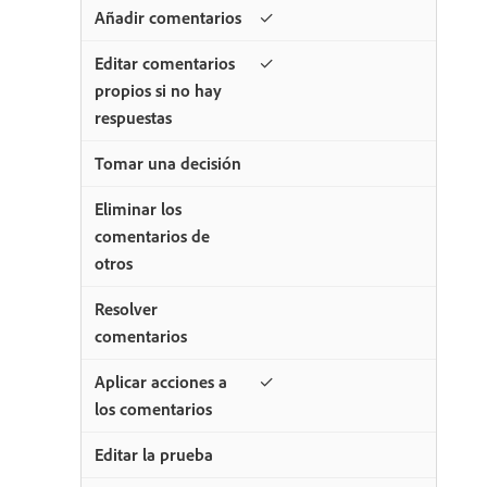
✓
✓
✓