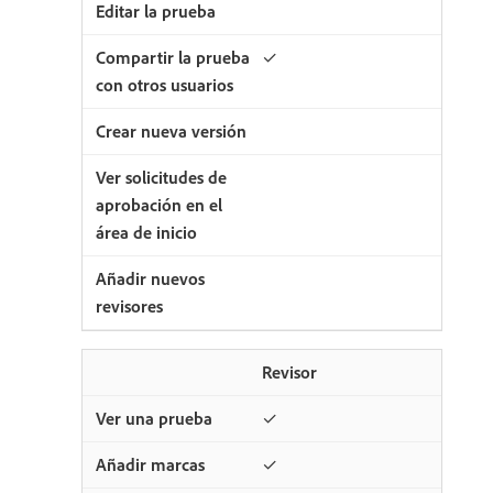
✓
Revisor
✓
✓