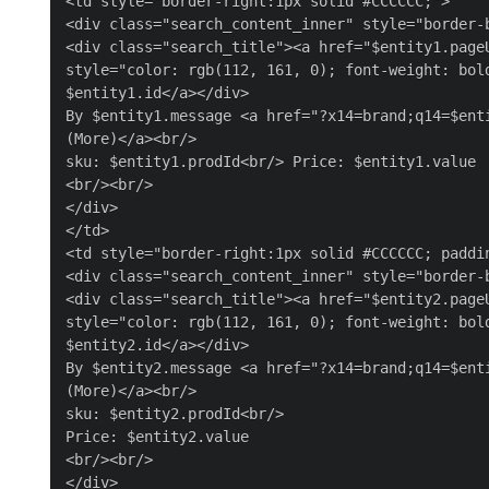
<td style="border-right:1px solid #CCCCCC;">

<div class="search_content_inner" style="border-b
<div class="search_title"><a href="$entity1.pageU
style="color: rgb(112, 161, 0); font-weight: bold
$entity1.id</a></div>

By $entity1.message <a href="?x14=brand;q14=$enti
(More)</a><br/>

sku: $entity1.prodId<br/> Price: $entity1.value

<br/><br/>

</div>

</td>

<td style="border-right:1px solid #CCCCCC; paddin
<div class="search_content_inner" style="border-b
<div class="search_title"><a href="$entity2.pageU
style="color: rgb(112, 161, 0); font-weight: bold
$entity2.id</a></div>

By $entity2.message <a href="?x14=brand;q14=$enti
(More)</a><br/>

sku: $entity2.prodId<br/>

Price: $entity2.value

<br/><br/>

</div>
