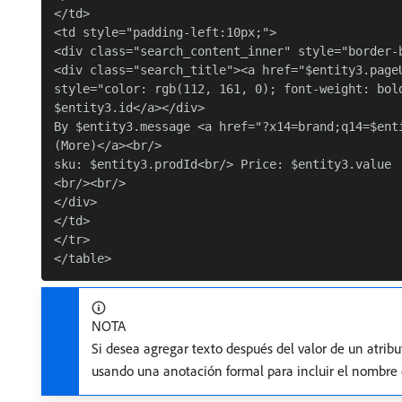
</td>

<td style="padding-left:10px;">

<div class="search_content_inner" style="border-b
<div class="search_title"><a href="$entity3.pageU
style="color: rgb(112, 161, 0); font-weight: bold
$entity3.id</a></div>

By $entity3.message <a href="?x14=brand;q14=$enti
(More)</a><br/>

sku: $entity3.prodId<br/> Price: $entity3.value

<br/><br/>

</div>

</td>

</tr>

NOTA
Si desea agregar texto después del valor de un atrib
usando una anotación formal para incluir el nombre 