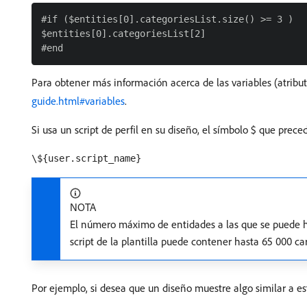
#if ($entities[0].categoriesList.size() >= 3 )

$entities[0].categoriesList[2]

Para obtener más información acerca de las variables (atribut
guide.html#variables
.
Si usa un script de perfil en su diseño, el símbolo $ que pre
\${user.script_name}
NOTA
El número máximo de entidades a las que se puede ha
script de la plantilla puede contener hasta 65 000 ca
Por ejemplo, si desea que un diseño muestre algo similar a es