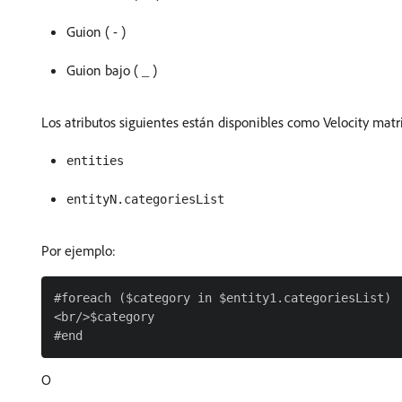
Guion ( - )
Guion bajo ( _ )
Los atributos siguientes están disponibles como Velocity matri
entities
entityN.categoriesList
Por ejemplo:
#foreach ($category in $entity1.categoriesList)

<br/>$category

O