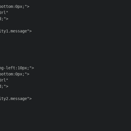
ottom:0px;">

rl"

;">

ty1.message">

g-left:10px;">

ottom:0px;">

rl"

;">

ty2.message">
