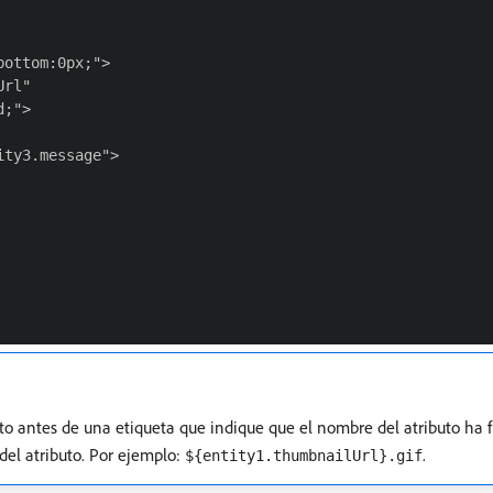
ottom:0px;">

rl"

;">

ty3.message">

uto antes de una etiqueta que indique que el nombre del atributo ha 
del atributo. Por ejemplo:
.
${entity1.thumbnailUrl}.gif