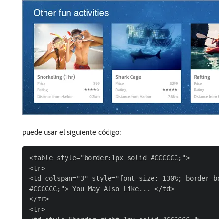
puede usar el siguiente código:
<table style="border:1px solid #CCCCCC;">

<tr>

<td colspan="3" style="font-size: 130%; border-bo
#CCCCCC;"> You May Also Like... </td>

</tr>

<tr>
