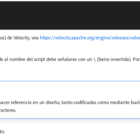
os) de Velocity, vea
https://velocity.apache.org/engine/releases/veloc
cede al nombre del script debe señalarse con un
(barra invertida). Po
\
cer referencia en un diseño, tanto codificadas como mediante bucles
racteres.
to: