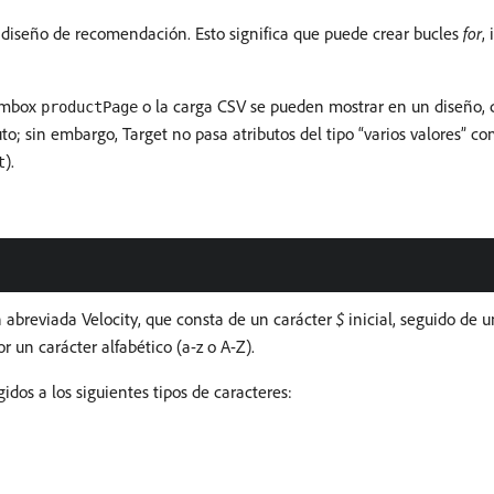
un diseño de recomendación. Esto significa que puede crear bucles
for
,
l mbox
o la carga CSV se pueden mostrar en un diseño, c
productPage
buto; sin embargo, Target no pasa atributos del tipo “varios valores” 
).
t
 abreviada Velocity, que consta de un carácter
$
inicial, seguido de u
r un carácter alfabético (a-z o A-Z).
idos a los siguientes tipos de caracteres: