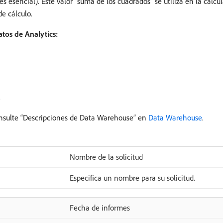
 es esencial). Este valor “suma de los cuadrados” se utiliza en la calc
de cálculo.
atos de Analytics:
.
nsulte “Descripciones de Data Warehouse” en
Data Warehouse
.
Nombre de la solicitud
Especifica un nombre para su solicitud.
Fecha de informes