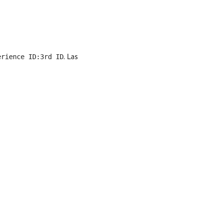
. Las
erience ID:3rd ID