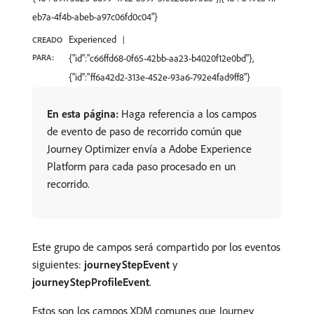
eb7a-4f4b-abeb-a97c06fd0c04"}
Experienced
CREADO
PARA:
{"id":"c66ffd68-0f65-42bb-aa23-b4020f12e0bd"},
{"id":"ff6a42d2-313e-452e-93a6-792e4fad9ff8"}
En esta página:
Haga referencia a los campos
de evento de paso de recorrido común que
Journey Optimizer envía a Adobe Experience
Platform para cada paso procesado en un
recorrido.
Este grupo de campos será compartido por los eventos
siguientes:
journeyStepEvent
y
journeyStepProfileEvent
.
Estos son los campos XDM comunes que Journey