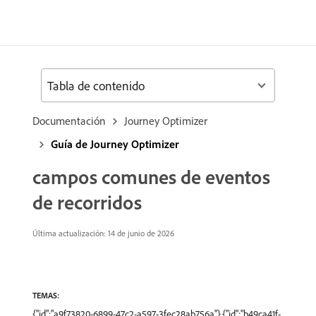
Tabla de contenido
Documentación
Journey Optimizer
Guía de Journey Optimizer
campos comunes de eventos
de recorridos
Última actualización: 14 de junio de 2026
TEMAS:
{"id":"a9f73820-6899-47c2-a597-3fec28ab756a"},{"id":"b49ca41f-