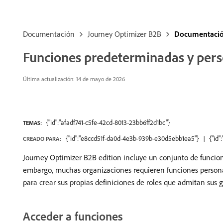
Documentación
Journey Optimizer B2B
Documentación
Funciones predeterminadas y pers
Última actualización: 14 de mayo de 2026
{"id":"afadf741-c5fe-42cd-8013-23bb6ff2d1bc"}
TEMAS:
{"id":"e8ccd51f-da0d-4e3b-939b-e30d5ebb1ea5"}
{"id
CREADO PARA:
Journey Optimizer B2B edition incluye un conjunto de funcion
embargo, muchas organizaciones requieren funciones personali
para crear sus propias definiciones de roles que admitan sus
Acceder a funciones