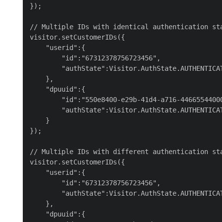
});

// Multiple IDs with identical authentication sta
visitor.setCustomerIDs({

    "userid":{

        "id":"67312378756723456",

        "authState":Visitor.AuthState.AUTHENTICAT
    },

    "dpuuid":{

        "id":"550e8400-e29b-41d4-a716-44665544000
        "authState":Visitor.AuthState.AUTHENTICAT
    }

});

// Multiple IDs with different authentication sta
visitor.setCustomerIDs({

    "userid":{

        "id":"67312378756723456",

        "authState":Visitor.AuthState.AUTHENTICAT
    },

    "dpuuid":{
