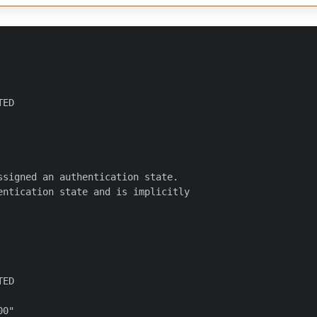
ED

signed an authentication state.

ntication state and is implicitly

ED

0"
