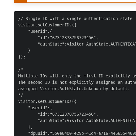
// Single ID with a single authentication state

visitor.setCustomerIDs({

    "userid":{

        "id":"67312378756723456",

        "authState":Visitor.AuthState.AUTHENTICAT
    }

});

/*

Multiple IDs with only the first ID explicitly as
The second ID is not explicitly assigned an authe
assigned Visitor.AuthState.Unknown by default.

*/

visitor.setCustomerIDs({

    "userid":{

        "id":"67312378756723456",

        "authState":Visitor.AuthState.AUTHENTICAT
    },

    "dpuuid":"550e8400-e29b-41d4-a716-44665544000