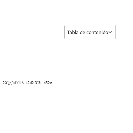
Tabla de contenido
20"},{"id":"ff6a42d2-313e-452e-