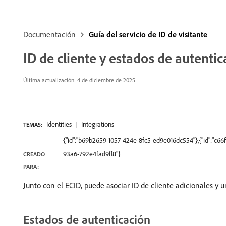
Documentación
Guía del servicio de ID de visitante
ID de cliente y estados de autentic
Última actualización: 4 de diciembre de 2025
Identities
Integrations
TEMAS:
{"id":"b69b2659-1057-424e-8fc5-ed9e016dc554"},{"id":"c6
93a6-792e4fad9ff8"}
CREADO
PARA:
Junto con el ECID, puede asociar ID de cliente adicionales y u
Estados de autenticación