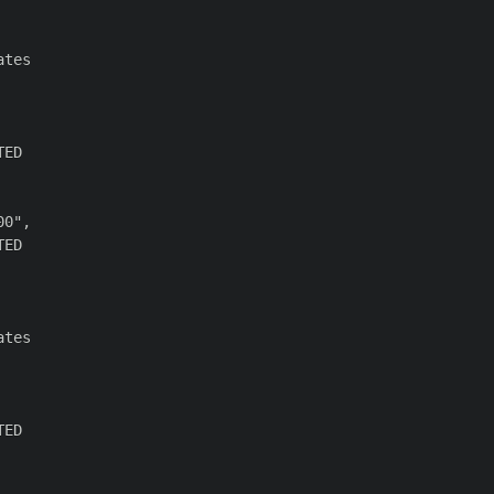
tes

ED

0",

ED

tes

ED
