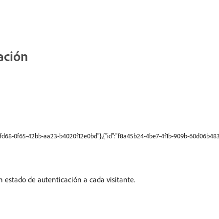
ación
6ffd68-0f65-42bb-aa23-b4020f12e0bd"},{"id":"f8a45b24-4be7-4f1b-909b-60d06b483a
n estado de autenticación a cada visitante.