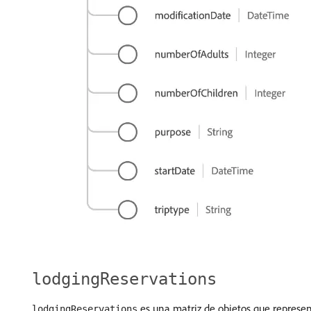
lodgingReservations
es una matriz de objetos que represent
lodgingReservations