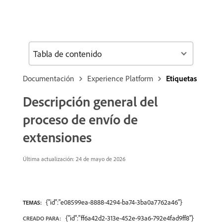
Tabla de contenido
Documentación
Experience Platform
Etiquetas
Descripción general del
proceso de envío de
extensiones
Última actualización: 24 de mayo de 2026
{"id":"e08599ea-8888-4294-ba74-3ba0a7762a46"}
TEMAS:
{"id":"ff6a42d2-313e-452e-93a6-792e4fad9ff8"}
CREADO PARA: