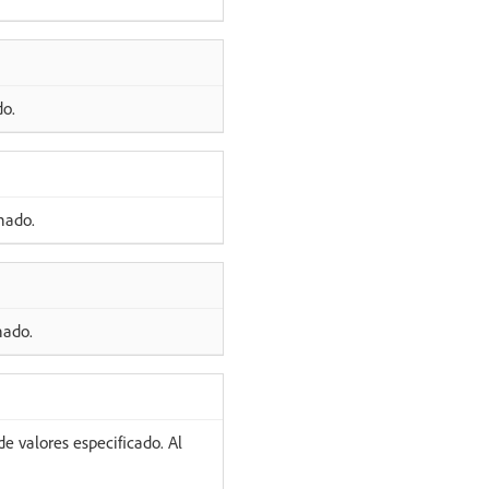
do.
nado.
nado.
e valores especificado. Al