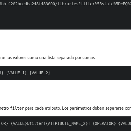
9bbf4262bcedba248f483600/libraries?filter%5Bstate%5D=EQ%2
cione los valores como una lista separada por comas.
ámetro
para cada atributo. Los parámetros deben separarse co
filter