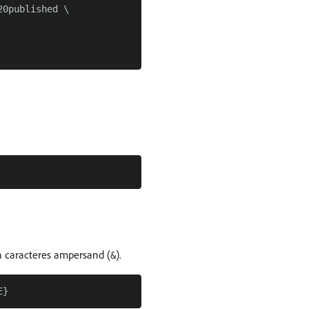
0published \

n caracteres ampersand (
).
&