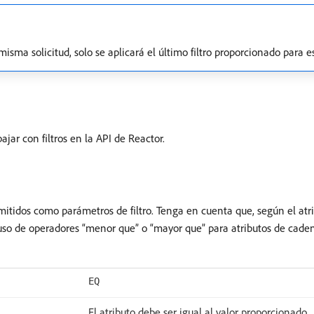
 misma solicitud, solo se aplicará el último filtro proporcionado para e
jar con filtros en la API de Reactor.
itidos como parámetros de filtro. Tenga en cuenta que, según el atrib
l uso de operadores “menor que” o “mayor que” para atributos de cade
EQ
El atributo debe ser igual al valor proporcionado.