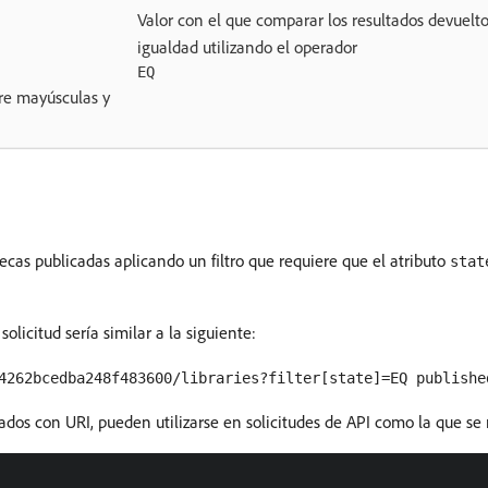
Valor con el que comparar los resultados devuelt
igualdad utilizando el operador
EQ
tre mayúsculas y
tecas publicadas aplicando un filtro que requiere que el atributo
stat
 solicitud sería similar a la siguiente:
4262bcedba248f483600/libraries?filter[state]=EQ publishe
rados con URI, pueden utilizarse en solicitudes de API como la que s