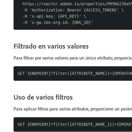
  https://reactor.adobe.io/properties/PR906238a5
  -H 'Authorization: Bearer {ACCESS_TOKEN}' \

  -H 'x-api-key: {API_KEY}' \

Filtrado en varios valores
Para filtrar por varios valores para un único atributo, propor
Uso de varios filtros
Para aplicar filtros para varios atributos, proporcione un par