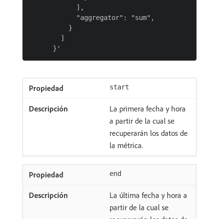
            ],

            "aggregator": "sum",

          }

        ]

start
La primera fecha y hora
a partir de la cual se
recuperarán los datos de
la métrica.
end
La última fecha y hora a
partir de la cual se