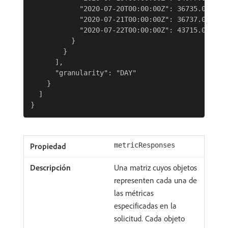
            "2020-07-20T00:00:00Z": 36735.0,

            "2020-07-21T00:00:00Z": 36737.0,

            "2020-07-22T00:00:00Z": 43715.0

          }

        }

      ],

      "granularity": "DAY"

    }

  ]

metricResponses
Una matriz cuyos objetos
representen cada una de
las métricas
especificadas en la
solicitud. Cada objeto