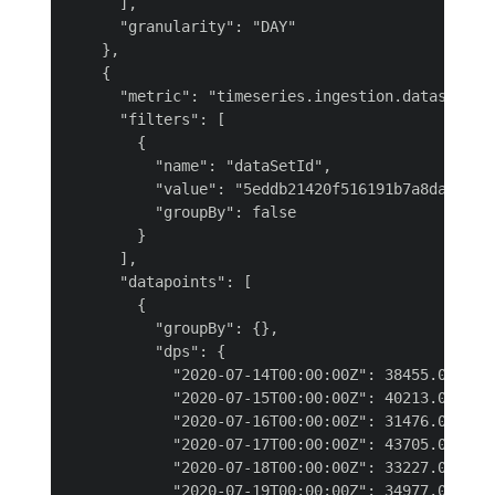
      ],

      "granularity": "DAY"

    },

    {

      "metric": "timeseries.ingestion.dataset.dai
      "filters": [

        {

          "name": "dataSetId",

          "value": "5eddb21420f516191b7a8dad",

          "groupBy": false

        }

      ],

      "datapoints": [

        {

          "groupBy": {},

          "dps": {

            "2020-07-14T00:00:00Z": 38455.0,

            "2020-07-15T00:00:00Z": 40213.0,

            "2020-07-16T00:00:00Z": 31476.0,

            "2020-07-17T00:00:00Z": 43705.0,

            "2020-07-18T00:00:00Z": 33227.0,

            "2020-07-19T00:00:00Z": 34977.0,
