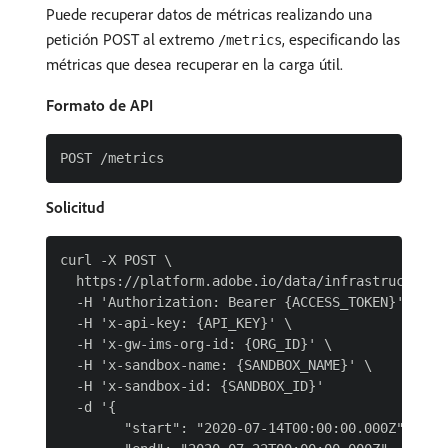
Puede recuperar datos de métricas realizando una
petición POST al extremo
, especificando las
/metrics
métricas que desea recuperar en la carga útil.
Formato de API
Solicitud
curl -X POST \

  https://platform.adobe.io/data/infrastructure/o
  -H 'Authorization: Bearer {ACCESS_TOKEN}' \

  -H 'x-api-key: {API_KEY}' \

  -H 'x-gw-ims-org-id: {ORG_ID}' \

  -H 'x-sandbox-name: {SANDBOX_NAME}' \

  -H 'x-sandbox-id: {SANDBOX_ID}'

  -d '{

        "start": "2020-07-14T00:00:00.000Z",
