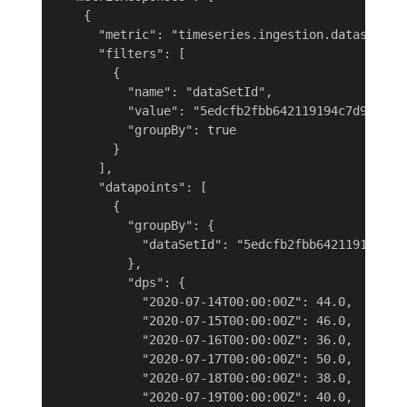
    {

      "metric": "timeseries.ingestion.dataset.rec
      "filters": [

        {

          "name": "dataSetId",

          "value": "5edcfb2fbb642119194c7d94|5edd
          "groupBy": true

        }

      ],

      "datapoints": [

        {

          "groupBy": {

            "dataSetId": "5edcfb2fbb642119194c7d9
          },

          "dps": {

            "2020-07-14T00:00:00Z": 44.0,

            "2020-07-15T00:00:00Z": 46.0,

            "2020-07-16T00:00:00Z": 36.0,

            "2020-07-17T00:00:00Z": 50.0,

            "2020-07-18T00:00:00Z": 38.0,

            "2020-07-19T00:00:00Z": 40.0,
