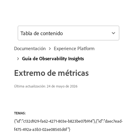
Tabla de contenido
Documentación
Experience Platform
Guía de Observability Insights
Extremo de métricas
Última actualización: 24 de mayo de 2026
TEMAS:
{"id":"c132d929-fa62-4271-803e-b823be07b914"},{"id":"daec7ead-
f475-492a-a3b3-02ae08565d6f"}