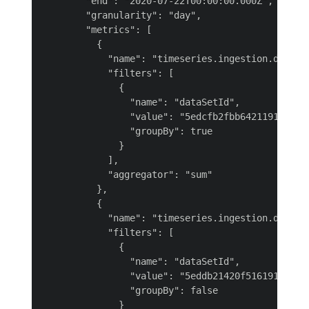
        "end": "2020-07-22T00:00:00.000Z",

        "granularity": "day",

        "metrics": [

          {

            "name": "timeseries.ingestion.dataset
            "filters": [

              {

                "name": "dataSetId",

                "value": "5edcfb2fbb642119194c7d9
                "groupBy": true

              }

            ],

            "aggregator": "sum"

          },

          {

            "name": "timeseries.ingestion.dataset
            "filters": [

              {

                "name": "dataSetId",

                "value": "5eddb21420f516191b7a8da
                "groupBy": false

              }
