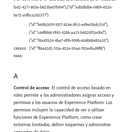
fa62-4271-803e-b823be07b914"},{"id":"ed0d8d0e-04b9-4326-
be72-a0fbca265377"}
{"id":"b69b2659-1057-424e-8fc5-ed9e016dc554"},
{"id":"c66ffd68-0f65-42bb-aa23-b4020f12e0bd"},
{"id":"f8a45b24-4be7-4f1b-909b-60d06b483a20"},
{"id":"ff6a42d2-313e-452e-93a6-792e4fad9ff8"}
CREADO
PARA:
A
Control de acceso
: El control de acceso basado en
roles permite a los administradores asignar acceso y
permisos a los usuarios de Experience Platform. Los
permisos incluyen la capacidad de ver o utilizar
funciones de Experience Platform, como crear
entornos limitados, definir esquemas y administrar
conjuntos de datos.