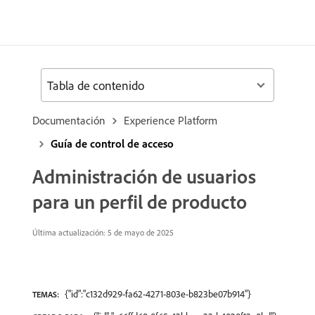
Tabla de contenido
Documentación
Experience Platform
Guía de control de acceso
Administración de usuarios
para un perfil de producto
Última actualización: 5 de mayo de 2025
{"id":"c132d929-fa62-4271-803e-b823be07b914"}
TEMAS: