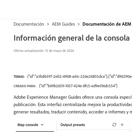
Documentación
AEM Guides
Documentación de AEM 
Información general de la consol
Última actualización: 15 de mayo de 2026
{"id":"a3bd6397-2eb2-4908-a61c-226e26855dca"},{"id":"d90290
TEMAS:
{"id":"b69b2659-1057-424e-8fc5-ed9e016dc554"}
CREADO PARA:
Adobe Experience Manager Guides ofrece una consola especí
publicación. Esta interfaz centralizada mejora la productivida
generar resultados, traducir contenido, acceder a informes y 