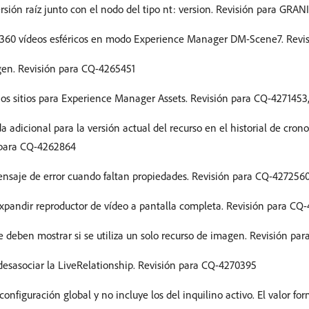
sión raíz junto con el nodo del tipo nt: version. Revisión para GRA
r 360 vídeos esféricos en modo Experience Manager DM-Scene7. Revi
igen. Revisión para CQ-4265451
rios sitios para Experience Manager Assets. Revisión para CQ-427145
dicional para la versión actual del recurso en el historial de crono
 para CQ-4262864
nsaje de error cuando faltan propiedades. Revisión para CQ-427256
xpandir reproductor de vídeo a pantalla completa. Revisión para CQ
 deben mostrar si se utiliza un solo recurso de imagen. Revisión pa
desasociar la LiveRelationship. Revisión para CQ-4270395
figuración global y no incluye los del inquilino activo. El valor fo