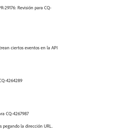
PR-29176: Revisión para CQ-
rean ciertos eventos en la API
a CQ-4264289
para CQ-4267987
as pegando la dirección URL.