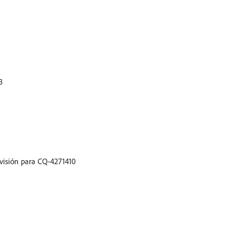
8
evisión para CQ-4271410