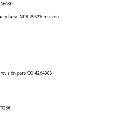
4266630
a y hora. NPR-29531: revisión
: revisión para CQ-4264383
70266