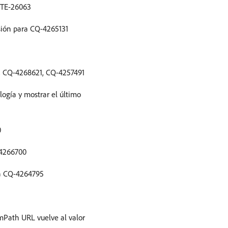
NITE-26063
sión para CQ-4265131
3, CQ-4268621, CQ-4257491
logía y mostrar el último
0
-4266700
ra CQ-4264795
rmPath URL vuelve al valor