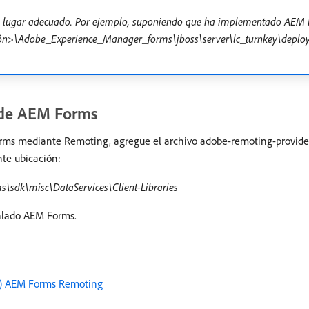
el lugar adecuado. Por ejemplo, suponiendo que ha implementado AEM 
lación>\Adobe_Experience_Manager_forms\jboss\server\lc_turnkey\deploy
x de AEM Forms
ms mediante Remoting, agregue el archivo adobe-remoting-provider.s
nte ubicación:
\sdk\misc\DataServices\Client-Libraries
talado AEM Forms.
M) AEM Forms Remoting