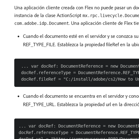
Una aplicación cliente creada con Flex no puede pasar un doc
instancia de la clase ActionScript
mx.rpc.livecycle.Docum
. Una aplicación cliente de Flex t
com.adobe.idp.Document
Cuando el documento esté en el servidor y se conozca su
REF_TYPE_FILE. Establezca la propiedad fileRef en la ubi
 ... var docRef: DocumentReference = new Document
 docRef.referenceType = DocumentReference.REF_TYP
Cuando el documento se encuentra en el servidor y cono
REF_TYPE_URL. Establezca la propiedad url en la direcci
... var docRef: DocumentReference = new DocumentR
docRef.referenceType = DocumentReference.REF_TYPE