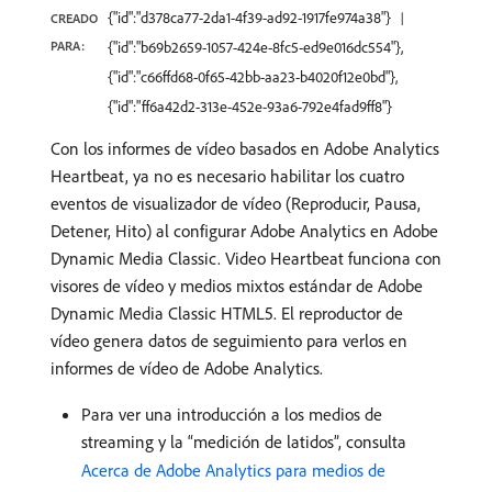
{"id":"d378ca77-2da1-4f39-ad92-1917fe974a38"}
CREADO
PARA:
{"id":"b69b2659-1057-424e-8fc5-ed9e016dc554"},
{"id":"c66ffd68-0f65-42bb-aa23-b4020f12e0bd"},
{"id":"ff6a42d2-313e-452e-93a6-792e4fad9ff8"}
Con los informes de vídeo basados en Adobe Analytics
Heartbeat, ya no es necesario habilitar los cuatro
eventos de visualizador de vídeo (Reproducir, Pausa,
Detener, Hito) al configurar Adobe Analytics en Adobe
Dynamic Media Classic. Video Heartbeat funciona con
visores de vídeo y medios mixtos estándar de Adobe
Dynamic Media Classic HTML5. El reproductor de
vídeo genera datos de seguimiento para verlos en
informes de vídeo de Adobe Analytics.
Para ver una introducción a los medios de
streaming y la “medición de latidos”, consulta
Acerca de Adobe Analytics para medios de