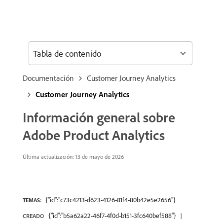
Tabla de contenido
Documentación
Customer Journey Analytics
Customer Journey Analytics
Información general sobre
Adobe Product Analytics
Última actualización: 13 de mayo de 2026
{"id":"c73c4213-d623-4126-81f4-80b42e5e2656"}
TEMAS:
{"id":"b5a62a22-46f7-4f0d-b151-3fc640bef588"}
CREADO