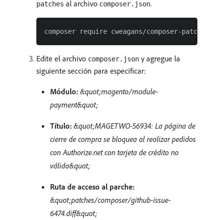
al archivo
.
patches
composer.json
Edite el archivo
y agregue la
composer.json
siguiente sección para especificar:
Módulo:
&quot;magento/module-
payment&quot;
Título:
&quot;MAGETWO-56934: La página de
cierre de compra se bloquea al realizar pedidos
con Authorize.net con tarjeta de crédito no
válida&quot;
Ruta de acceso al parche:
&quot;patches/composer/github-issue-
6474.diff&quot;