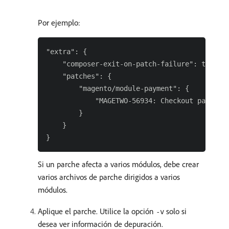
Por ejemplo:
"extra": {

    "composer-exit-on-patch-failure": true,

    "patches": {

        "magento/module-payment": {

            "MAGETWO-56934: Checkout page fre
        }

    }

Si un parche afecta a varios módulos, debe crear
varios archivos de parche dirigidos a varios
módulos.
Aplique el parche. Utilice la opción
solo si
-v
desea ver información de depuración.