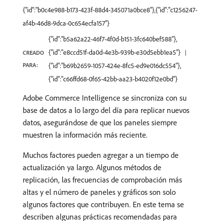
{"id":"b0c4e988-b173-423f-88d4-345071a0bce8"},{"id":"c1256247-
af4b-46d8-9dca-0c654ecfa157"}
{"id":"b5a62a22-46f7-4f0d-b151-3fc640bef588"},
{"id":"e8ccd51f-da0d-4e3b-939b-e30d5ebb1ea5"}
CREADO
PARA:
{"id":"b69b2659-1057-424e-8fc5-ed9e016dc554"},
{"id":"c66ffd68-0f65-42bb-aa23-b4020f12e0bd"}
Adobe Commerce Intelligence se sincroniza con su
base de datos a lo largo del día para replicar nuevos
datos, asegurándose de que los paneles siempre
muestren la información más reciente.
Muchos factores pueden agregar a un tiempo de
actualización ya largo. Algunos métodos de
replicación, las frecuencias de comprobación más
altas y el número de paneles y gráficos son solo
algunos factores que contribuyen. En este tema se
describen algunas prácticas recomendadas para