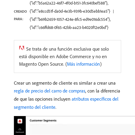
{"id":"b5a62a22-46f7-4f0d-b151-3fc640bef588"},
{"id":"e8ccd51f-da0d-4e3b-939b-e30d5ebb1ea5"}
CREADO
PARA:
{"id":"b69b2659-1057-424e-8fc5-ed9e016dc554"},
{"id":"c66ffd68-0f65-42bb-aa23-b4020f12e0bd"}
Se trata de una función exclusiva que solo
está disponible en Adobe Commerce y no en
Magento Open Source. (
Más información
)
Crear un segmento de cliente es similar a crear una
regla de precio del carro de compras
, con la diferencia
de que las opciones incluyen
atributos específicos del
segmento del cliente
.