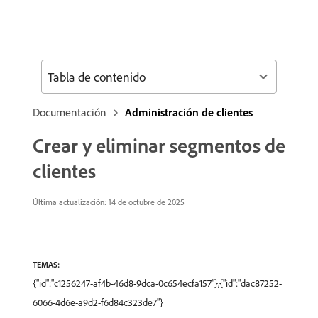
Tabla de contenido
Documentación
Administración de clientes
Crear y eliminar segmentos de
clientes
Última actualización: 14 de octubre de 2025
TEMAS:
{"id":"c1256247-af4b-46d8-9dca-0c654ecfa157"},{"id":"dac87252-
6066-4d6e-a9d2-f6d84c323de7"}