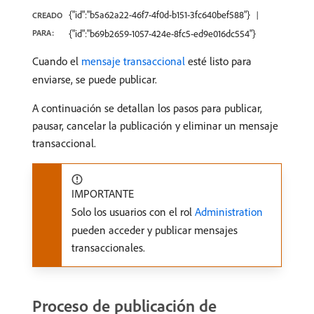
{"id":"b5a62a22-46f7-4f0d-b151-3fc640bef588"}
CREADO
PARA:
{"id":"b69b2659-1057-424e-8fc5-ed9e016dc554"}
Cuando el
mensaje transaccional
esté listo para
enviarse, se puede publicar.
A continuación se detallan los pasos para publicar,
pausar, cancelar la publicación y eliminar un mensaje
transaccional.
IMPORTANTE
Solo los usuarios con el rol
Administration
pueden acceder y publicar mensajes
transaccionales.
Proceso de publicación de