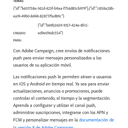
TEMAS:
{"id":"b631758a-142d-425f-b9aa-f756d85cb979"},{"id":"c858a28b-
ea19-49b0-8d48-828717fad89c"}
{"id":"b69b2659-1057-424e-8fc5-
ed9e016dc554"}
CREADO
PARA:
Con Adobe Campaign, cree envíos de notificaciones
push para enviar mensajes personalizados a los
usuarios de su aplicación móvil.
Las notificaciones push le permiten atraer a usuarios
en iOS y Android en tiempo real. Ya sea para enviar
actualizaciones, anuncios o promociones, puede
controlar el contenido, el tiempo y la segmentación.
Aprenda a configurar y utilizar el canal push,
administrar suscripciones, integrarse con los APN y
FCM y personalizar mensajes en la
documentación de
la versión 8 de Adobe Campaign
.