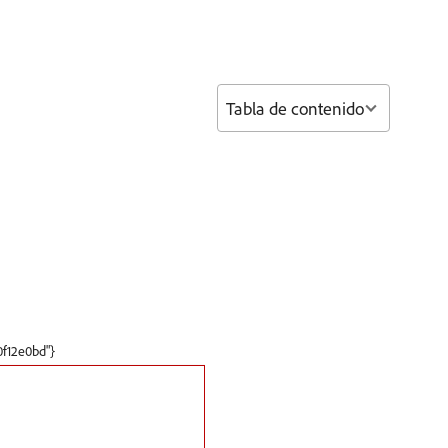
Tabla de contenido
0f12e0bd"}