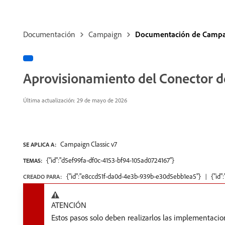
Documentación
Campaign
Documentación de Campai
Aprovisionamiento del Conector d
Última actualización: 29 de mayo de 2026
Campaign Classic v7
SE APLICA A:
{"id":"d5ef99fa-df0c-4153-bf94-105ad0724167"}
TEMAS:
{"id":"e8ccd51f-da0d-4e3b-939b-e30d5ebb1ea5"}
{"id
CREADO PARA:
ATENCIÓN
Estos pasos solo deben realizarlos las implementacion