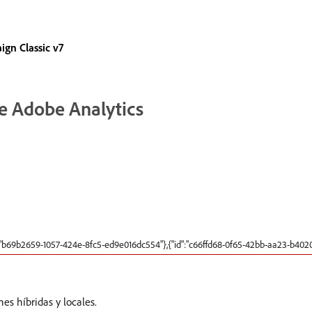
gn Classic v7
e Adobe Analytics
":"b69b2659-1057-424e-8fc5-ed9e016dc554"},{"id":"c66ffd68-0f65-42bb-aa23-b402
es híbridas y locales.