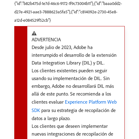
{"id":"b82b475d-1e7d-46c6-9172-1f9c73004b11"},{"id":"baaa0dd2-
d27e-4921-aae3-7888623a5fa5"},{"id":"c814092e-2730-45e8-
a12d-e084529f52cb"}
ADVERTENCIA
Desde julio de 2023, Adobe ha
interrumpido el desarrollo de la extensión
Data Integration Library (DIL) y DIL.
Los clientes existentes pueden seguir
usando su implementación de DIL. Sin
embargo, Adobe no desarrollará DIL más
allá de este punto. Se recomienda a los
clientes evaluar
Experience Platform Web
SDK
para su estrategia de recopilación de
datos a largo plazo.
Los clientes que deseen implementar
nuevas integraciones de recopilación de