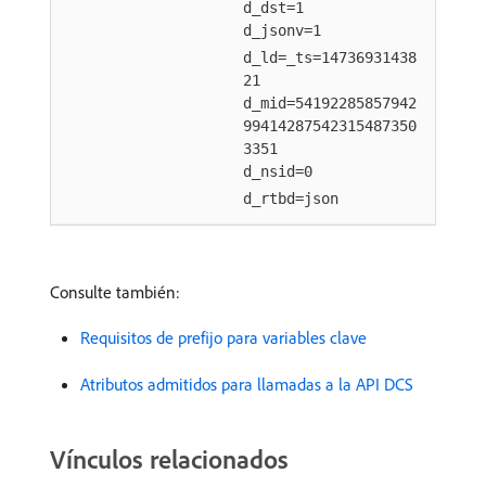
d_dst=1
d_jsonv=1
d_ld=_ts=14736931438
21
d_mid=54192285857942
99414287542315487350
3351
d_nsid=0
d_rtbd=json
Consulte también:
Requisitos de prefijo para variables clave
Atributos admitidos para llamadas a la API DCS
Vínculos relacionados