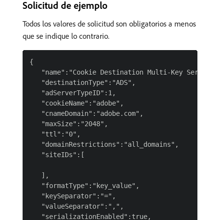
Solicitud de ejemplo
Todos los valores de solicitud son obligatorios a menos
que se indique lo contrario.
{

   "name":"Cookie Destination Multi-Key Serialize
   "destinationType":"ADS",

   "adServerTypeID":1,

   "cookieName":"adobe",

   "cnameDomain":"adobe.com",

   "maxSize":"2048",

   "ttl":"0",

   "domainRestrictions":"all_domains",

   "siteIDs":[

   ],

   "formatType":"key_value",

   "keySeparator":"=",

   "valueSeparator":",",

   "serializationEnabled":true,
