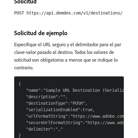
Solicitud
POST https://api.demdex.com/v1/destinations/
Solicitud de ejemplo
Especifique el URL seguro y el delimitador para el par
clave-valor pasado al destino. Todos los valores de
solicitud son obligatorios a menos que se indique lo
contrario.
{

   "name":"Sample URL Destination (Serialized)",

   "description":"",

   "destinationType":"PUSH",

   "serializationEnabled":true,

   "urlFormatString":"https://www.adobe.com/send?
   "secureUrlFormatString":"https://www.adobe.com
   "delimiter":","
