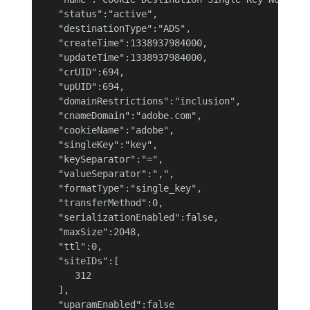
   "status":"active",

   "destinationType":"ADS",

   "createTime":1338937984000,

   "updateTime":1338937984000,

   "crUID":694,

   "upUID":694,

   "domainRestrictions":"inclusion",

   "cnameDomain":"adobe.com",

   "cookieName":"adobe",

   "singleKey":"key",

   "keySeparator":"=",

   "valueSeparator":",",

   "formatType":"single_key",

   "transferMethod":0,

   "serializationEnabled":false,

   "maxSize":2048,

   "ttl":0,

   "siteIDs":[

      312

   ],

   "uparamEnabled":false
