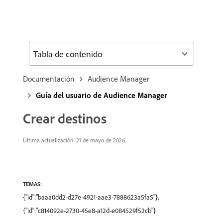
Tabla de contenido
Documentación
Audience Manager
Guía del usuario de Audience Manager
Crear destinos
Última actualización: 21 de mayo de 2026
TEMAS:
{"id":"baaa0dd2-d27e-4921-aae3-7888623a5fa5"},
{"id":"c814092e-2730-45e8-a12d-e084529f52cb"}