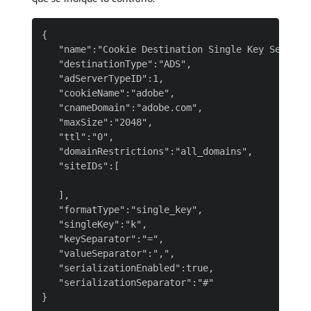
{

   "name":"Cookie Destination Single Key Serializ
   "destinationType":"ADS",

   "adServerTypeID":1,

   "cookieName":"adobe",

   "cnameDomain":"adobe.com",

   "maxSize":"2048",

   "ttl":"0",

   "domainRestrictions":"all_domains",

   "siteIDs":[

   ],

   "formatType":"single_key",

   "singleKey":"k",

   "keySeparator":"=",

   "valueSeparator":",",

   "serializationEnabled":true,

   "serializationSeparator":"#"
