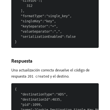
   "siteIDs":[

      312

   ],

   "formatType":"single_key",

   "singleKey":"key",

   "keySeparator":"=",

   "valueSeparator":",",

   "serializationEnabled":false

Respuesta
Una actualización correcta devuelve el código de
respuesta
y el destino.
201 created
{

   "destinationType":"ADS",

   "destinationId":4035,

   "pid":1099,

   "name":"Cookie Destination Single Key Not Seri