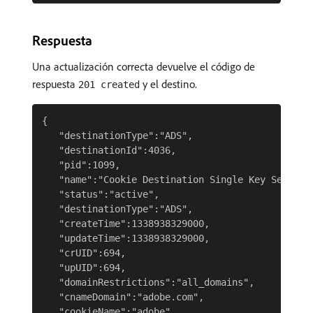
Respuesta
Una actualización correcta devuelve el código de
respuesta
y el destino.
201 created
{

   "destinationType":"ADS",

   "destinationId":4036,

   "pid":1099,

   "name":"Cookie Destination Single Key Serializ
   "status":"active",

   "destinationType":"ADS",

   "createTime":1338938329000,

   "updateTime":1338938329000,

   "crUID":694,

   "upUID":694,

   "domainRestrictions":"all_domains",

   "cnameDomain":"adobe.com",

   "cookieName":"adobe",
