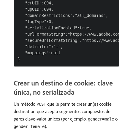
   "crUID":694,

   "upUID":694,

   "domainRestrictions":"all_domains",

   "tagType":0,

   "serializationEnabled":true,

   "urlFormatString":"https://www.adobe.com/send?
   "secureUrlFormatString":"https://www.adobe.com
   "delimiter":"-",

   "mappings":null

Crear un destino de cookie: clave
única, no serializada
Un método
que le permite crear un(a) cookie
POST
destination que acepta segmentos compuestos de
pares clave-valor únicos (por ejemplo,
o
gender=male
).
gender=female