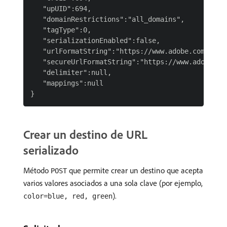
   "upUID":694,

   "domainRestrictions":"all_domains",

   "tagType":0,

   "serializationEnabled":false,

   "urlFormatString":"https://www.adobe.com/send?
   "secureUrlFormatString":"https://www.adobe.com
   "delimiter":null,

   "mappings":null

Crear un destino de URL
serializado
Método
que permite crear un destino que acepta
POST
varios valores asociados a una sola clave (por ejemplo,
).
color=blue, red, green