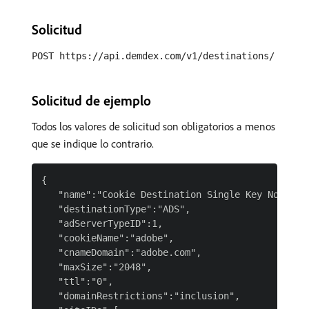
Solicitud
POST https://api.demdex.com/v1/destinations/
Solicitud de ejemplo
Todos los valores de solicitud son obligatorios a menos
que se indique lo contrario.
{

   "name":"Cookie Destination Single Key Not Seri
   "destinationType":"ADS",

   "adServerTypeID":1,

   "cookieName":"adobe",

   "cnameDomain":"adobe.com",

   "maxSize":"2048",

   "ttl":"0",

   "domainRestrictions":"inclusion",
