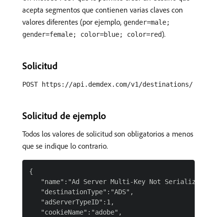
acepta segmentos que contienen varias claves con
valores diferentes (por ejemplo,
gender=male;
).
gender=female; color=blue; color=red
Solicitud
POST https://api.demdex.com/v1/destinations/
Solicitud de ejemplo
Todos los valores de solicitud son obligatorios a menos
que se indique lo contrario.
{

   "name":"Ad Server Multi-Key Not Serialized",

   "destinationType":"ADS",

   "adServerTypeID":1,

   "cookieName":"adobe",
