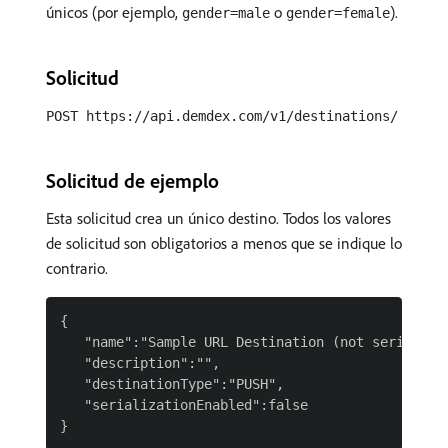
únicos (por ejemplo,
o
).
gender=male
gender=female
Solicitud
POST https://api.demdex.com/v1/destinations/
Solicitud de ejemplo
Esta solicitud crea un único destino. Todos los valores
de solicitud son obligatorios a menos que se indique lo
contrario.
{

   "name":"Sample URL Destination (not serialized
   "description":"",

   "destinationType":"PUSH",

   "serializationEnabled":false
