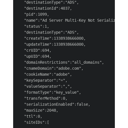
   "destinationType":"ADS",

   "destinationId":4037,

   "pid":1099,

   "name":"Ad Server Multi-Key Not Serialized",

   "status":1,

   "destinationType":"ADS",

   "createTime":1338938666000,

   "updateTime":1338938666000,

   "crUID":694,

   "upUID":694,

   "domainRestrictions":"all_domains",

   "cnameDomain":"adobe.com",

   "cookieName":"adobe",

   "keySeparator":"=",

   "valueSeparator":",",

   "formatType":"key_value",

   "transferMethod":0,

   "serializationEnabled":false,

   "maxSize":2048,

   "ttl":0,

   "siteIDs":[
