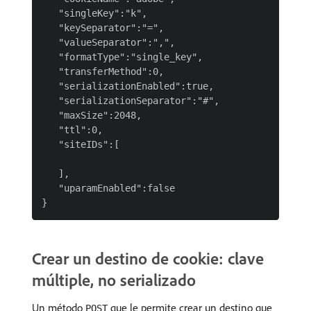
   "singleKey":"k",

   "keySeparator":"=",

   "valueSeparator":",",

   "formatType":"single_key",

   "transferMethod":0,

   "serializationEnabled":true,

   "serializationSeparator":"#",

   "maxSize":2048,

   "ttl":0,

   "siteIDs":[

   ],

   "uparamEnabled":false

Crear un destino de cookie: clave
múltiple, no serializado
Un método
que le permite crear un destino que
POST