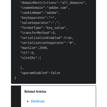
   "domainRestrictions":"all_domains",

   "cnameDomain":"adobe.com",

   "cookieName":"adobe",

   "keySeparator":"=",

   "valueSeparator":",",

   "formatType":"key_value",

   "transferMethod":0,

   "serializationEnabled":true,

   "serializationSeparator":"#",

   "maxSize":2048,

   "ttl":0,

   "siteIDs":[

   ],

   "uparamEnabled":false

Related Articles
Destinos