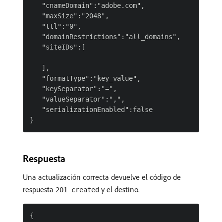
   "cnameDomain":"adobe.com",

   "maxSize":"2048",

   "ttl":"0",

   "domainRestrictions":"all_domains",

   "siteIDs":[

   ],

   "formatType":"key_value",

   "keySeparator":"=",

   "valueSeparator":",",

   "serializationEnabled":false

Respuesta
Una actualización correcta devuelve el código de
respuesta
y el destino.
201 created
{
