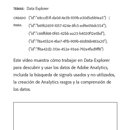
Data Explorer
TEMAS:
{"id":"e8ccd51f-da0d-4e3b-939b-e30d5ebb1ea5"}
CREADO
PARA:
{"id":"b69b2659-1057-424e-8fc5-ed9e016dc554"},
{"id":"c66ffd68-0f65-42bb-aa23-b4020f12e0bd"},
{"id":"f8a45b24-4be7-4f1b-909b-60d06b483a20"},
{"id":"ff6a42d2-313e-452e-93a6-792e4fad9ff8"}
Este vídeo muestra cómo trabajar en Data Explorer
para descubrir y usar los datos de Adobe Analytics,
incluida la búsqueda de signals usados y no utilizados,
la creación de Analytics rasgos y la comprensión de
los datos.