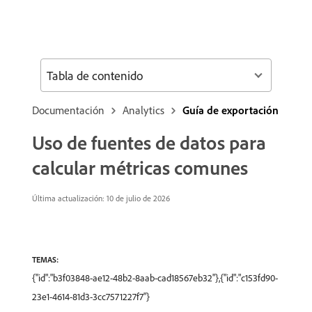
Tabla de contenido
Documentación
Analytics
Guía de exportación
Uso de fuentes de datos para
calcular métricas comunes
Última actualización: 10 de julio de 2026
TEMAS:
{"id":"b3f03848-ae12-48b2-8aab-cad18567eb32"},{"id":"c153fd90-
23e1-4614-81d3-3cc7571227f7"}