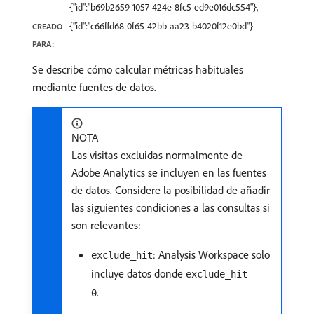
{"id":"b69b2659-1057-424e-8fc5-ed9e016dc554"},
{"id":"c66ffd68-0f65-42bb-aa23-b4020f12e0bd"}
CREADO
PARA:
Se describe cómo calcular métricas habituales
mediante fuentes de datos.
NOTA
Las visitas excluidas normalmente de
Adobe Analytics se incluyen en las fuentes
de datos. Considere la posibilidad de añadir
las siguientes condiciones a las consultas si
son relevantes:
: Analysis Workspace solo
exclude_hit
incluye datos donde
exclude_hit =
.
0