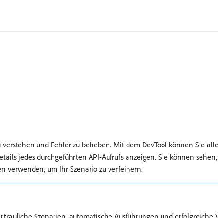
zu verstehen und Fehler zu beheben. Mit dem DevTool können Sie all
etails jedes durchgeführten API-Aufrufs anzeigen. Sie können sehe
en verwenden, um Ihr Szenario zu verfeinern.
vertrauliche Szenarien, automatische Ausführungen und erfolgreiche