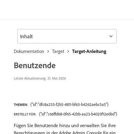
Inhalt
Dokumentation
Target
Target-Anleitung
Benutzende
Letzte Aktualisierung: 21. Mai 2026
{"id":"dfc8a233-f2b5-4811-bf63-b4262aebc5a5"}
THEMEN:
{"id":"c66ffd68-0f65-42bb-aa23-b4020f12e0bd"}
ERSTELLT FÜR:
Fügen Sie Benutzende hinzu und verwalten Sie ihre
Berechtigungen in der Adobe Admin Console für ein