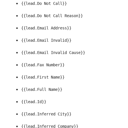
{{lead.Do Not Call}}
{{lead.Do Not Call Reason}}
{{lead.Email Address}}
{{lead.Email Invalid}}
{{lead.Email Invalid Cause}}
{{lead.Fax Number}}
{{lead.First Name}}
{{lead.Full Name}}
{{lead.Id}}
{{lead.Inferred City}}
{{lead.Inferred Company}}