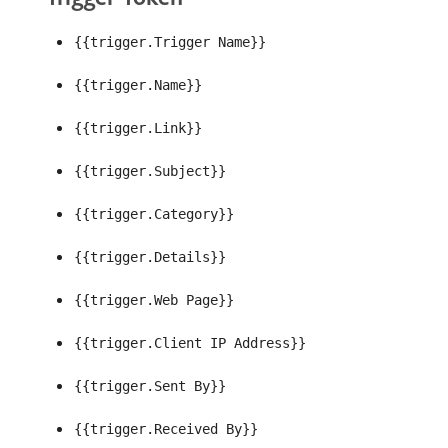
{{trigger.Trigger Name}}
{{trigger.Name}}
{{trigger.Link}}
{{trigger.Subject}}
{{trigger.Category}}
{{trigger.Details}}
{{trigger.Web Page}}
{{trigger.Client IP Address}}
{{trigger.Sent By}}
{{trigger.Received By}}