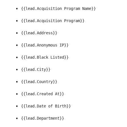
{{lead.Acquisition Program Name}}
{{lead.Acquisition Program}}
{{lead.Address}}
{{lead.Anonymous IP}}
{{lead.Black Listed}}
{{lead.City}}
{{lead.Country}}
{{lead.Created At}}
{{lead.Date of Birth}}
{{lead.Department}}