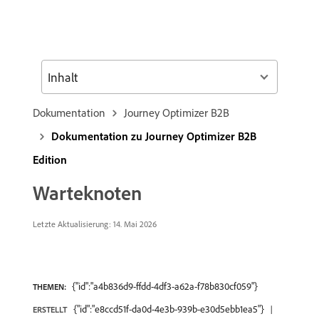
Inhalt
Dokumentation
Journey Optimizer B2B
Dokumentation zu Journey Optimizer B2B
Edition
Warteknoten
Letzte Aktualisierung: 14. Mai 2026
{"id":"a4b836d9-ffdd-4df3-a62a-f78b830cf059"}
THEMEN:
{"id":"e8ccd51f-da0d-4e3b-939b-e30d5ebb1ea5"}
ERSTELLT