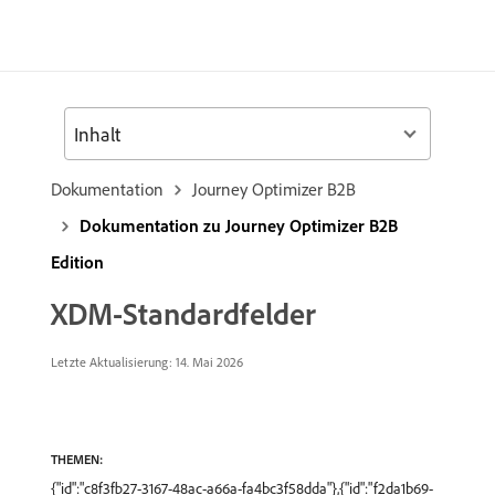
Inhalt
Dokumentation
Journey Optimizer B2B
Dokumentation zu Journey Optimizer B2B
Edition
XDM-Standardfelder
Letzte Aktualisierung: 14. Mai 2026
THEMEN:
{"id":"c8f3fb27-3167-48ac-a66a-fa4bc3f58dda"},{"id":"f2da1b69-