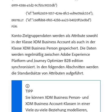
6919-4386-a5d2-9c7b5c9033db"}
{"id":"b69b2659-1057-424e-8fc5-ed9e016dc554"},
{"id":"c66ffd68-0f65-42bb-aa23-b4020f12e0bd"}
ERSTELLT
FÜR:
Konto-Zielgruppendaten werden als Attribute sowohl
in der Klasse XDM Business Account als auch in der
Klasse XDM Business Person gespeichert. Die Daten
werden regelmäßig zwischen Adobe Experience
Platform und Journey Optimizer B2B edition
synchronisiert. In den folgenden Abschnitten werden
die Standardsätze von Attributen aufgeführt.
TIPP
Sie können XDM Business Person- und
XDM Business Account-Klassen in einer
Viele-zu-viele-Beziehung modellieren,