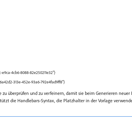
fc-e9ca-4cb6-8088-82e250211e32"}
"ff6a42d2-313e-452e-93a6-792e4fad9ff8"}
ge zu überprüfen und zu verfeinern, damit sie beim Generieren neuer
ützt die Handlebars-Syntax, die Platzhalter in der Vorlage verwen