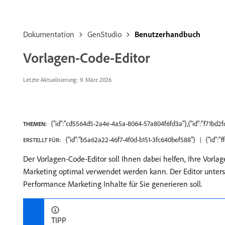
Dokumentation
GenStudio
Benutzerhandbuch
Vorlagen-Code-Editor
Letzte Aktualisierung: 9. März 2026
{"id":"cd5564d5-2a4e-4a5a-8064-57a804f6fd3a"},{"id":"f71bd2
THEMEN:
{"id":"b5a62a22-46f7-4f0d-b151-3fc640bef588"}
{"id":
ERSTELLT FÜR:
Der Vorlagen-Code-Editor soll Ihnen dabei helfen, Ihre Vorla
Marketing optimal verwendet werden kann. Der Editor unterst
Performance Marketing Inhalte für Sie generieren soll.
TIPP