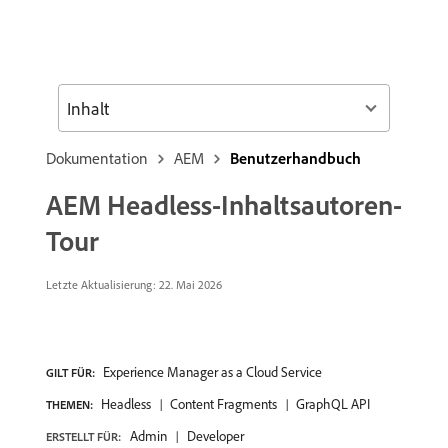
Inhalt
Dokumentation
AEM
Benutzerhandbuch
AEM Headless-Inhaltsautoren-
Tour
Letzte Aktualisierung: 22. Mai 2026
Experience Manager as a Cloud Service
GILT FÜR:
Headless
Content Fragments
GraphQL API
THEMEN:
Admin
Developer
ERSTELLT FÜR: